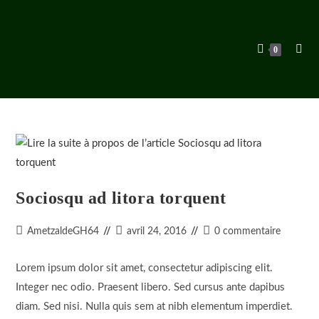
Skip
to
content
0
Sociosqu ad litora torquent
Auteur/autrice
Dernière
Commentaires
AmetzaldeGH64
avril 24, 2016
0 commentaire
de
modification
de
la
de
la
Lorem ipsum dolor sit amet, consectetur adipiscing elit.
publication :
la
publication :
Integer nec odio. Praesent libero. Sed cursus ante dapibus
publication :
diam. Sed nisi. Nulla quis sem at nibh elementum imperdiet.