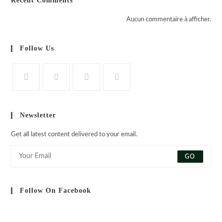
Recent Comments
Aucun commentaire à afficher.
Follow Us
S’ouvre
S’ouvre
S’ouvre
S’ouvre
dans
dans
dans
dans
Newsletter
un
un
un
un
nouvel
nouvel
nouvel
nouvel
Get all latest content delivered to your email.
onglet
onglet
onglet
onglet
GO
Follow On Facebook