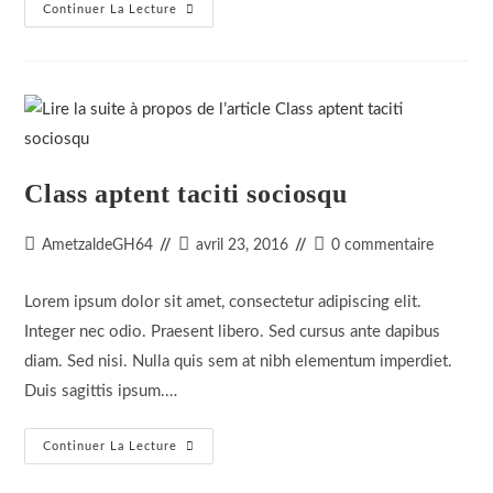
Velusce
Continuer La Lecture
Suscipit
Quis
Luctus
Class aptent taciti sociosqu
Auteur/autrice
Dernière
Commentaires
AmetzaldeGH64
avril 23, 2016
0 commentaire
de
modification
de
la
de
la
Lorem ipsum dolor sit amet, consectetur adipiscing elit.
publication :
la
publication :
Integer nec odio. Praesent libero. Sed cursus ante dapibus
publication :
diam. Sed nisi. Nulla quis sem at nibh elementum imperdiet.
Duis sagittis ipsum.…
Class
Continuer La Lecture
Aptent
Taciti