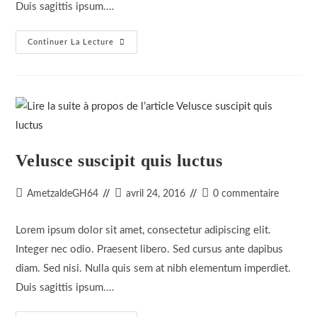
Duis sagittis ipsum.…
Sociosqu
Continuer La Lecture
Ad
Litora
Torquent
Velusce suscipit quis luctus
Auteur/autrice
Dernière
Commentaires
AmetzaldeGH64
avril 24, 2016
0 commentaire
de
modification
de
la
de
la
Lorem ipsum dolor sit amet, consectetur adipiscing elit.
publication :
la
publication :
Integer nec odio. Praesent libero. Sed cursus ante dapibus
publication :
diam. Sed nisi. Nulla quis sem at nibh elementum imperdiet.
Duis sagittis ipsum.…