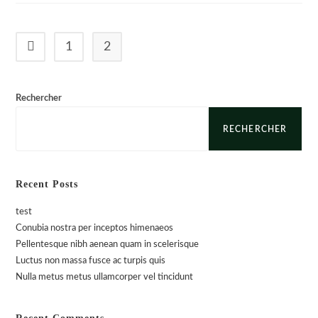
Sociosqu
1
2
Go to the previous page
Rechercher
RECHERCHER
Recent Posts
test
Conubia nostra per inceptos himenaeos
Pellentesque nibh aenean quam in scelerisque
Luctus non massa fusce ac turpis quis
Nulla metus metus ullamcorper vel tincidunt