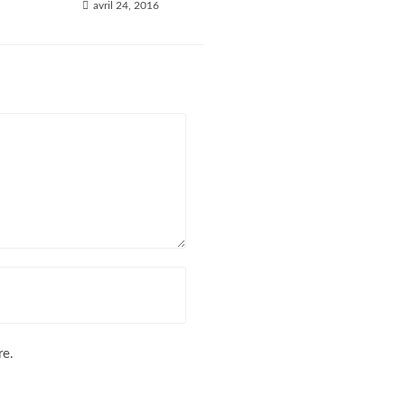
avril 24, 2016
Contact
Adresse
Ferme Ametzalde, Maison Erramio, 64220
LASSE
Téléphone
06 32 94 19 97
E-mail
ametzalde@ni.eus
S’ouvre
dans
votre
re.
application