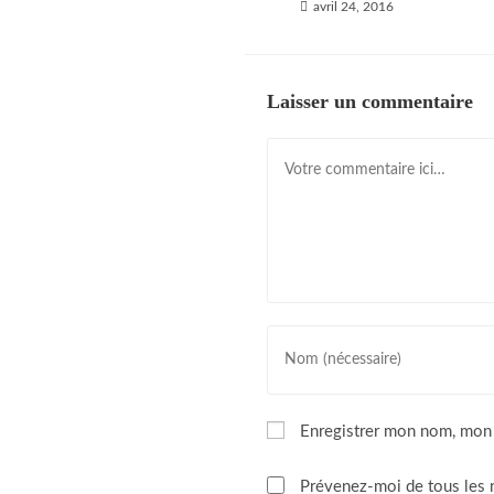
avril 24, 2016
Laisser un commentaire
Comment
Suivez Nous Sur Les Réseaux
Pages
La ferme
Enter
Nos produits
your
name
Les points de vente
or
Enregistrer mon nom, mon 
Boutique en ligne
username
to
Visites de la ferme
Prévenez-moi de tous les 