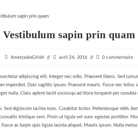
WEBSITE
Vestibulum sapin prin quam
SEARCH
Auteur/autrice
Dernière
Commentaires
AmetzaldeGH64
avril 24, 2016
0 commentaire
de
modification
de
la
de
la
publication :
la
publication :
ectetur adipiscing elit. Integer nec odio. Praesent libero. Sed cursu
publication :
m imperdiet. Duis sagittis ipsum. Praesent mauris. Fusce nec tellus
get nulla. Class aptent taciti sociosqu ad litora torquent per conubi
ro. Sed dignissim lacinia nunc. Curabitur tortor. Pellentesque nibh. 
nvallis tristique sem. Proin ut ligula vel nunc egestas porttitor. Morbi
. Fusce ac turpis quis ligula lacinia aliquet. Mauris ipsum. Nulla metu