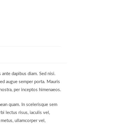
s ante dapibus diam. Sed nisi.
 sed augue semper porta. Mauris
a nostra, per inceptos himenaeos.
Aenean quam. In scelerisque sem
 lectus risus, iaculis vel,
s metus, ullamcorper vel,