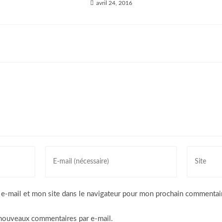
avril 24, 2016
Nos labels
Label paysan
IDOKI
Enter
Saisir
Agriculture Biologique
your
l’URL
email
de
address
votre
AOP Ossau-Iraty
e-mail et mon site dans le navigateur pour mon prochain commentai
to
site
comment
(facultatif)
nouveaux commentaires par e-mail.