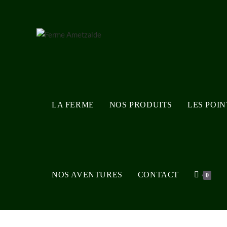
Skip
to
content
LA FERME
NOS PRODUITS
LES POI
NOS AVENTURES
CONTACT
0