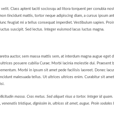
lit. Class aptent taciti sociosqu ad litora torquent per conubia nos
non tincidunt mattis, tortor neque adipiscing diam, a cursus ipsum ante 
Nunc feugiat mi a tellus consequat imperdiet. Vestibulum sapien. Proi
uctus suscipit. Sed lectus. Integer euismod lacus luctus magna.
aretra auctor, sem massa mattis sem, at interdum magna augue eget 
t ultrices posuere cubilia Curae; Morbi lacinia molestie dui. Praesent 
ementum. Morbi in ipsum sit amet pede facilisis laoreet. Donec lacus 
ncidunt malesuada tellus. Ut ultrices ultrices enim. Curabitur sit amet
si.
ollicitudin massa. Cras metus. Sed aliquet risus a tortor. Integer id quam
s, venenatis tristique, dignissim in, ultrices sit amet, augue. Proin sodales 