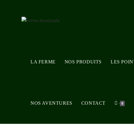
Skip
to
content
LA FERME
NOS PRODUITS
LES POI
NOS AVENTURES
CONTACT
0