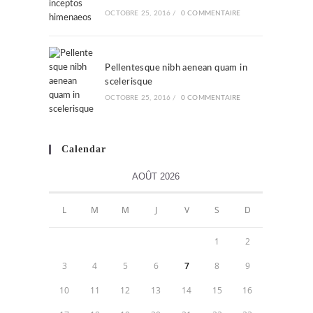
OCTOBRE 25, 2016
/
0 COMMENTAIRE
Pellentesque nibh aenean quam in
scelerisque
OCTOBRE 25, 2016
/
0 COMMENTAIRE
Calendar
AOÛT 2026
L
M
M
J
V
S
D
1
2
3
4
5
6
7
8
9
10
11
12
13
14
15
16