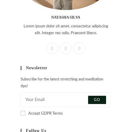
NATASHA SILVA
Lorem ipsum dolor sit amet, consectetur adipiscing
elit. Integer nec odio. Praesent libero.
Contact
Newsletter
Adresse
Ferme Ametzalde, Maison Erramio, 64220
Subscribe for the latest stretching and meditation
LASSE
tips!
Téléphone
06 32 94 19 97
GO
E-mail
Accept GDPR Terms
ametzalde@ni.eus
S’ouvre
dans
votre
Follow Us
application