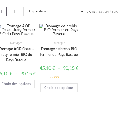
WEBSITE
VOIR :
12
24
TO
Fromages
Fromages
SEARCH
Fromage AOP Ossau-
Fromage de brebis BIO
Iraty fermier BIO du
fermier du Pays Basque
Pays Basque
Plage
45,10
€
–
90,15
€
de
Plage
5,10
€
–
90,15
€
prix :
de
45,10 €
prix :
Ce
à
Note
5.00
Choix des options
45,10 €
produit
Ce
90,15 €
à
Choix des options
a
produit
sur 5
90,15 €
plusieurs
a
variations.
plusieurs
Les
variations.
options
Les
peuvent
options
être
peuvent
choisies
être