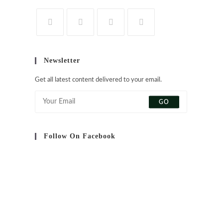
S’ouvre
S’ouvre
S’ouvre
S’ouvre
dans
dans
dans
dans
Newsletter
un
un
un
un
nouvel
nouvel
nouvel
nouvel
Get all latest content delivered to your email.
onglet
onglet
onglet
onglet
GO
Follow On Facebook