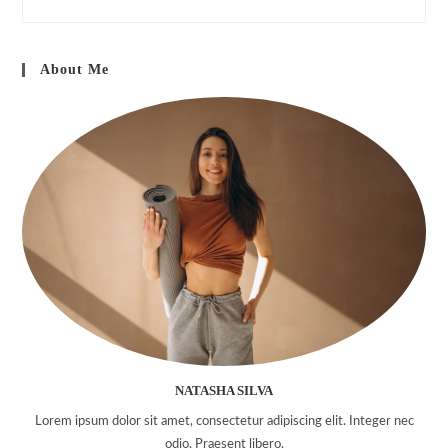
to
clo
About Me
the
sea
pan
NATASHA SILVA
Lorem ipsum dolor sit amet, consectetur adipiscing elit. Integer nec
odio. Praesent libero.