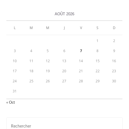
AOÛT 2026
L
M
M
J
V
S
D
1
2
3
4
5
6
7
8
9
10
11
12
13
14
15
16
17
18
19
20
21
22
23
24
25
26
27
28
29
30
31
« Oct
Pre
Esc