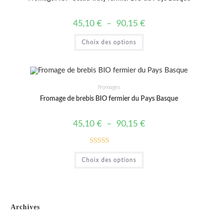
Plage
45,10
€
–
90,15
€
de
prix :
Ce
Choix des options
45,10 €
produit
à
a
90,15 €
plusieurs
variations.
Les
options
peuvent
Fromages
être
choisies
Fromage de brebis BIO fermier du Pays Basque
sur
la
page
Plage
45,10
€
–
90,15
€
du
de
produit
prix :
45,10 €
à
Note
5.00
Ce
90,15 €
Choix des options
produit
sur 5
a
plusieurs
variations.
Les
options
peuvent
Archives
être
choisies