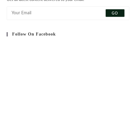
onglet
onglet
onglet
onglet
GO
Follow On Facebook