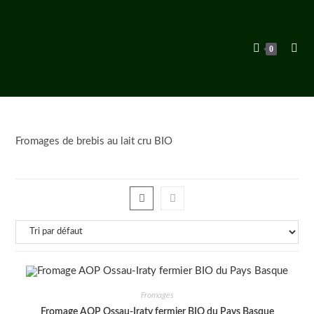
Skip
to
content
0
Fromages de brebis au lait cru BIO
Fromages
Fromage AOP Ossau-Iraty fermier BIO du Pays Basque