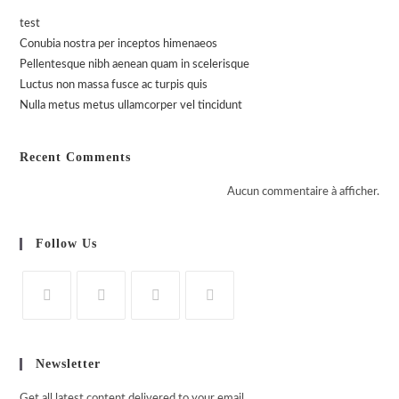
test
Conubia nostra per inceptos himenaeos
Pellentesque nibh aenean quam in scelerisque
Luctus non massa fusce ac turpis quis
Nulla metus metus ullamcorper vel tincidunt
Recent Comments
Aucun commentaire à afficher.
Follow Us
S’ouvre
S’ouvre
S’ouvre
S’ouvre
dans
dans
dans
dans
Newsletter
un
un
un
un
nouvel
nouvel
nouvel
nouvel
Get all latest content delivered to your email.