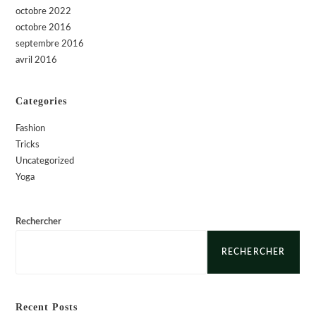
sur
octobre 2022
la
page
octobre 2016
du
septembre 2016
produit
avril 2016
Categories
Fashion
Tricks
Uncategorized
Yoga
Rechercher
RECHERCHER
Recent Posts